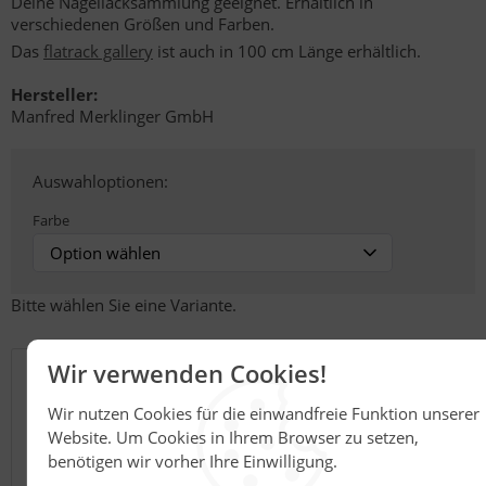
Deine Nagellacksammlung geeignet. Erhältlich in
verschiedenen Größen und Farben.
Das
flatrack gallery
ist auch in 100 cm Länge erhältlich.
Hersteller:
Manfred Merklinger GmbH
Auswahloptionen:
Farbe
Bitte wählen Sie eine Variante.
Details
Wir verwenden Cookies!
Wir nutzen Cookies für die einwandfreie Funktion unserer
Pulverbeschichtetes Metallregal zur Befestigung an
Website. Um Cookies in Ihrem Browser zu setzen,
der Wand
Unsere Regale können gegen Aufpreis in allen RAL-
benötigen wir vorher Ihre Einwilligung.
Farben pulverbeschichtet werden.