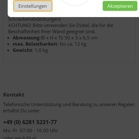
Einstellungen
Akzeptieren
Befestigungsmaterial inklusive
(zwei Wanddübel, zwei Schrauben und
Schraubenabdeckungen)
ACHTUNG! Bitte verwenden Sie Dübel, die für die
Beschaffenheit Ihrer Wand geeignet sind.
Abmessung
(B x H x T): 50 x 3 x 6,5 cm
max. Belastbarkeit
: bis ca. 12 kg
Gewicht
: 1,0 kg
Kontakt
Telefonische Unterstützung und Beratung zu unseren Regalen
erhältst Du unter:
+49 (0) 6281 5231-77
Mo.-Fr. 07.00 - 16.00 Uhr
oder per
E-Mail