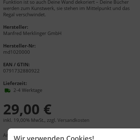
Funktion ist so auch Deine Wand dekoriert – Deine Bücher
werden zum Kunstwerk, sie stehen im Mittelpunkt und das
Regal verschwindet.
Hersteller:
Manfred Merklinger GmbH
Hersteller-Nr:
md1020000
EAN / GTIN:
0791732880922
Lieferzeit:
2-4 Werktage
29,00 €
inkl. 19,00% MwSt.
,
zzgl.
Versandkosten
Anzahl
Wir verwenden Cookies!