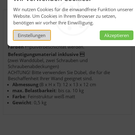
Wir nutzen Cookies für die einwandfreie Funktion unserer
Details
Website. Um Cookies in Ihrem Browser zu setzen,
benötigen wir vorher Ihre Einwilligung.
Pulverbeschichtetes Metallregal zur Befestigung an
der Wand
Einstellungen
Akzeptieren
Unsere Regale können gegen Aufpreis in allen 
RAL-
Farben
pulverbeschichtet werden.
Befestigungsmaterial inklusive 
(zwei Wanddübel, zwei Schrauben und
Schraubenabdeckungen)
ACHTUNG! Bitte verwenden Sie Dübel, die für die
Beschaffenheit Ihrer Wand geeignet sind.
Abmessung
(B x H x T): 12 x 13 x 12 cm
max. Belastbarkeit
: bis ca. 10 kg
Farbe
: Feinstruktur weiß matt
Gewicht
: 0,5 kg