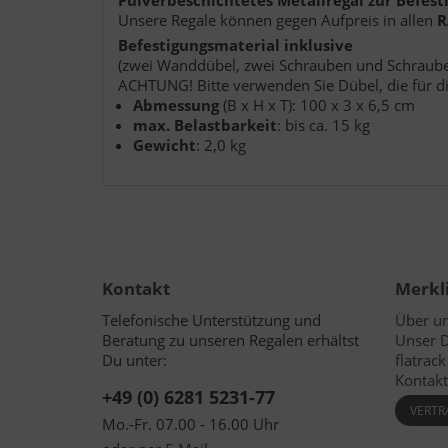
Pulverbeschichtetes Metallregal zur Befes
Unsere Regale können gegen Aufpreis in allen
R
Befestigungsmaterial inklusive
(zwei Wanddübel, zwei Schrauben und Schrau
ACHTUNG! Bitte verwenden Sie Dübel, die für di
Abmessung
(B x H x T): 100 x 3 x 6,5 cm
max. Belastbarkeit
: bis ca. 15 kg
Gewicht
: 2,0 kg
Kontakt
Merkl
Telefonische Unterstützung und
Über u
Beratung zu unseren Regalen erhältst
Unser 
Du unter:
flatrac
Kontakt
+49 (0) 6281 5231-77
VERTR
Mo.-Fr. 07.00 - 16.00 Uhr