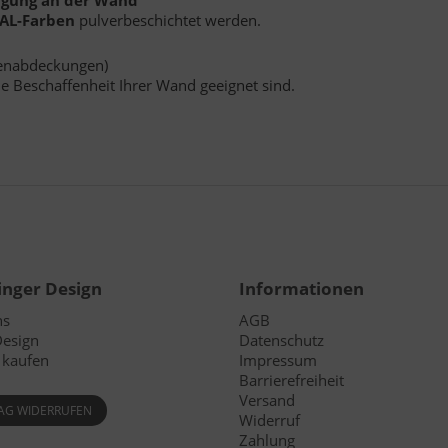
tigung an der Wand
AL-Farben
pulverbeschichtet werden.
benabdeckungen)
e Beschaffenheit Ihrer Wand geeignet sind.
inger Design
Informationen
ns
AGB
Design
Datenschutz
k kaufen
Impressum
Barrierefreiheit
Versand
AG WIDERRUFEN
Widerruf
Zahlung