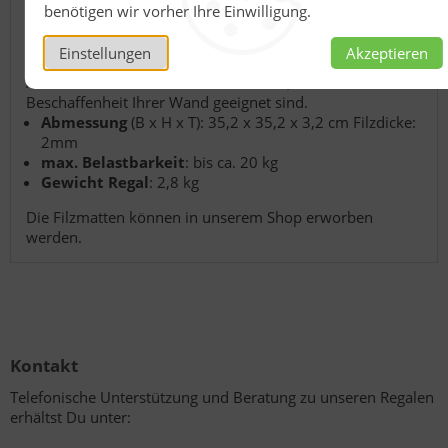
Befestigungsmaterial und selbstklebende Filzmatte
benötigen wir vorher Ihre Einwilligung.
inklusive
(zwei Wanddübel, zwei Schrauben und
Einstellungen
Akzeptieren
Schraubenabdeckungen)
ACHTUNG! Bitte verwenden Sie Dübel, die für die
Beschaffenheit Ihrer Wand geeignet sind.
Abmessung
(B x H x T): 35,2 x 35,2 x 3,2 cm Filzdicke:
2mm
max. Belastbarkeit
: bis ca. 20 kg
Gewicht Regal
: 2,8 kg
Die Filzmatten können in unserem Shop erworben
werden.
Kontakt
Telefonische Unterstützung und Beratung zu unseren Regalen
erhältst Du unter: