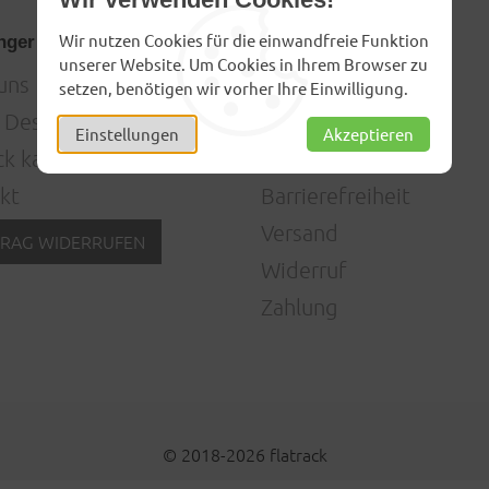
Wir nutzen Cookies für die einwandfreie Funktion
nger Design
Informationen
unserer Website. Um Cookies in Ihrem Browser zu
uns
AGB
setzen, benötigen wir vorher Ihre Einwilligung.
 Design
Datenschutz
Einstellungen
Akzeptieren
ck kaufen
Impressum
kt
Barrierefreiheit
Versand
RAG WIDERRUFEN
Widerruf
Zahlung
© 2018-2026 flatrack